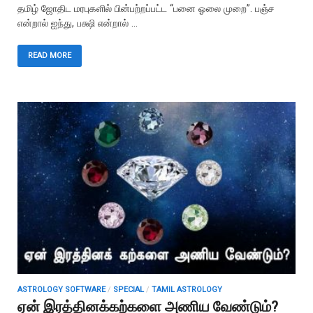
தமிழ் ஜோதிட மரபுகளில் பின்பற்றப்பட்ட “பனை ஓலை முறை”. பஞ்ச
என்றால் ஐந்து, பக்ஷி என்றால் …
READ MORE
ASTROLOGY SOFTWARE
/
SPECIAL
/
TAMIL ASTROLOGY
ஏன் இரத்தினக்கற்களை அணிய வேண்டும்?