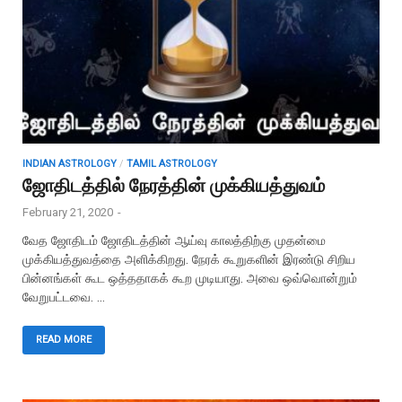
INDIAN ASTROLOGY
/
TAMIL ASTROLOGY
ஜோதிடத்தில் நேரத்தின் முக்கியத்துவம்
February 21, 2020
-
வேத ஜோதிடம் ஜோதிடத்தின் ஆய்வு காலத்திற்கு முதன்மை
முக்கியத்துவத்தை அளிக்கிறது. நேரக் கூறுகளின் இரண்டு சிறிய
பின்னங்கள் கூட ஒத்ததாகக் கூற முடியாது. அவை ஒவ்வொன்றும்
வேறுபட்டவை. …
READ MORE