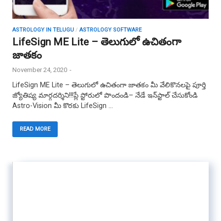
ASTROLOGY IN TELUGU
/
ASTROLOGY SOFTWARE
LifeSign ME Lite – తెలుగులో ఉచితంగా
జాతకం
November 24, 2020
-
LifeSign ME Lite – తెలుగులో ఉచితంగా జాతకం మీ వేలికొనలపై పూర్తి
జ్యోతిష్య మార్గదర్శిని!!!ప్లే స్టోరులో పొందండి– నేడే ఇన్‌స్టాల్ చేసుకోండి
Astro-Vision మీ కొరకు LifeSign …
READ MORE