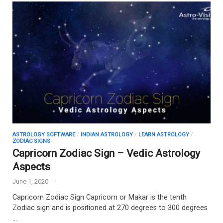
ASTROLOGY SOFTWARE
/
INDIAN ASTROLOGY
/
LEARN ASTROLOGY
/
ZODIAC SIGNS
Capricorn Zodiac Sign – Vedic Astrology
Aspects
June 1, 2020
-
Capricorn Zodiac Sign Capricorn or Makar is the tenth
Zodiac sign and is positioned at 270 degrees to 300 degrees
…