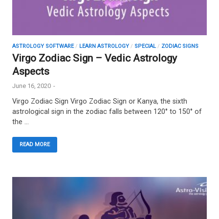
ASTROLOGY SOFTWARE
/
LEARN ASTROLOGY
/
SPECIAL
/
ZODIAC SIGNS
Virgo Zodiac Sign – Vedic Astrology
Aspects
June 16, 2020
-
Virgo Zodiac Sign Virgo Zodiac Sign or Kanya, the sixth
astrological sign in the zodiac falls between 120° to 150° of
the …
READ MORE