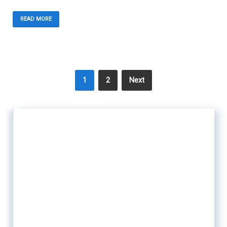
READ MORE
1
2
Next