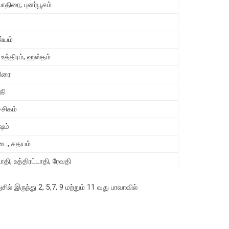
ாதிரை, புனர்பூசம்
்யம்
, உத்திரம், ஹஸ்தம்
திரை
தி
்சிகம்
ஷம்
டை, சதயம்
டாதி, உத்திரட்டாதி, ரேவதி
இருந்து 2, 5,7, 9 மற்றும் 11 வது பாவாவில்