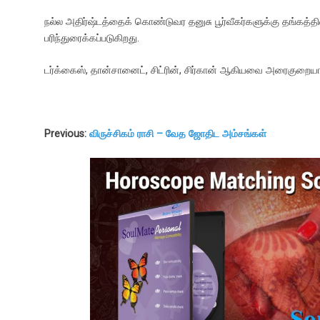
நல்ல அதிர்ஷ்டத்தைக் கொண்டுவர தனுசு பூர்வீகர்களுக்கு தங்கத்தில
பரிந்துரைக்கப்படுகிறது.
டர்க்கைஸ், தான்சானைட், சிட்ரின், சிர்கான் ஆகியவை அரைகுறையான 
Previous:
விருச்சிகம் ராசி – வேத ஜோதிட அம்சங்கள்