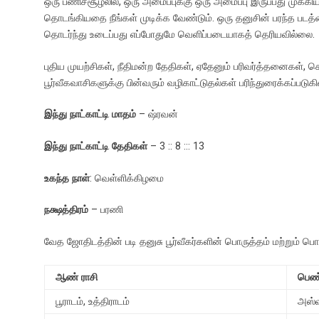
ஒரு பணிச்சூழலில், ஒரு அமைப்புக்கு ஒரு அமைப்பு இருப்பது முக்
தொடங்கியதை நீங்கள் முடிக்க வேண்டும். ஒரு தனுசின் பரந்த படத்
தொடர்ந்து உடைப்பது எப்போதுமே வெளிப்படையாகத் தெரியவில்லை.
புதிய முயற்சிகள், நீதிமன்ற தேதிகள், ஏதேனும் பரிவர்த்தனைகள், 
பூர்வீகவாசிகளுக்கு பின்வரும் வழிகாட்டுதல்கள் பரிந்துரைக்கப்படுக
இந்து நாட்காட்டி மாதம்
– ஷ்ரவன்
இந்து நாட்காட்டி தேதிகள்
– 3 :: 8 ::: 13
உகந்த நாள்
: வெள்ளிக்கிழமை
நக்ஷத்திரம்
– பரணி
வேத ஜோதிடத்தின் படி தனுசு பூர்வீகர்களின் பொருத்தம் மற்றும் ப
ஆண் ராசி
பெண்
பூராடம், உத்திராடம்
அஸ்வ