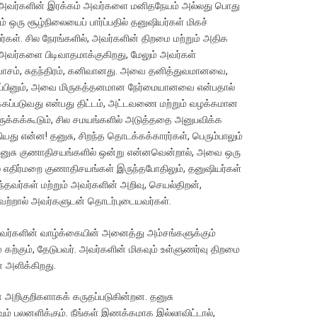
றும் அவர்களின் இரக்கம் அவர்களை மனிதநேயம் அல்லது பொது
ஒரு சூழ்நிலையைப் பார்ப்பதில் தனுஷியர்கள் மிகச்
ர்கள். சில நேரங்களில், அவர்களின் திறமை மற்றும் அதிக
 அவர்களை பிடிவாதமாக்குகிறது, மேலும் அவர்கள்
 விசுவாசம், சுதந்திரம், கனிவானது. அவை தனித்துவமானவை,
பினும், அவை மிருகத்தனமான நேர்மையானவை என்பதால்
க்கப்படுவது என்பது திட்டம், அட்டவணை மற்றும் வழக்கமான
ருக்கக்கூடும், சில சமயங்களில் அடுத்ததை அனுபவிக்க
ியது என்ன! தனுசு, சிறந்த தொடக்கக்காரர்கள், பெரும்பாலும்
 தனுசு குணாதிசயங்களில் ஒன்று என்னவென்றால், அவை ஒரு
சில எதிர்மறை குணாதிசயங்கள் இருந்தபோதிலும், தனுஷியர்கள்
ந்தவர்கள் மற்றும் அவர்களின் அறிவு, செயல்திறன்,
யவற்றால் அவர்களுடன் தொடர்புடையவர்கள்.
 அவர்களின் வாழ்க்கையின் அனைத்து அம்சங்களுக்கும்
 கற்கும், தேடுபவர். அவர்களின் மிகவும் உள்ளுணர்வு திறமை
ை அளிக்கிறது.
ான அறிகுறிகளாகக் கருதப்படுகின்றன. தனுசு
ும் பலனளிக்கும். நீங்கள் இணக்கமாக இல்லாவிட்டால்,