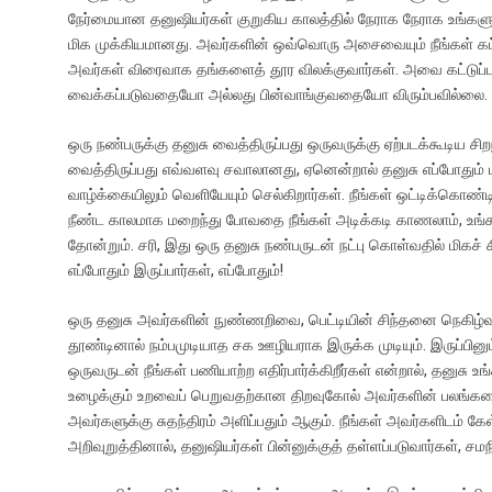
நேர்மையான தனுஷியர்கள் குறுகிய காலத்தில் நேராக நேராக உங்களுக்க
மிக முக்கியமானது. அவர்களின் ஒவ்வொரு அசைவையும் நீங்கள் கட்டு
அவர்கள் விரைவாக தங்களைத் தூர விலக்குவார்கள். அவை கட்டுப்ப
வைக்கப்படுவதையோ அல்லது பின்வாங்குவதையோ விரும்பவில்லை.
ஒரு நண்பருக்கு தனுசு வைத்திருப்பது ஒருவருக்கு ஏற்படக்கூடிய 
வைத்திருப்பது எவ்வளவு சவாலானது, ஏனென்றால் தனுசு எப்போதும் ப
வாழ்க்கையிலும் வெளியேயும் செல்கிறார்கள். நீங்கள் ஒட்டிக்கொண்ட
நீண்ட காலமாக மறைந்து போவதை நீங்கள் அடிக்கடி காணலாம், உங்களு
தோன்றும். சரி, இது ஒரு தனுசு நண்பருடன் நட்பு கொள்வதில் மிகச்
எப்போதும் இருப்பார்கள், எப்போதும்!
ஒரு தனுசு அவர்களின் நுண்ணறிவை, பெட்டியின் சிந்தனை நெகிழ்வ
தூண்டினால் நம்பமுடியாத சக ஊழியராக இருக்க முடியும். இருப்பின
ஒருவருடன் நீங்கள் பணியாற்ற எதிர்பார்க்கிறீர்கள் என்றால், தனுசு
உழைக்கும் உறவைப் பெறுவதற்கான திறவுகோல் அவர்களின் பலங்களைப்
அவர்களுக்கு சுதந்திரம் அளிப்பதும் ஆகும். நீங்கள் அவர்களிடம் 
அறிவுறுத்தினால், தனுஷியர்கள் பின்னுக்குத் தள்ளப்படுவார்கள், 