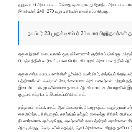
o
t
A
தனுசு ராசி அடையாளம் அல்லது ஒன்பதாவது ஜோதிட அடையாளமான தன
o
p
இராசியின் 240–270 வது டிகிரியில் வைக்கப்படுகிறது.
k
p
நவம்பர் 23 முதல் டிசம்பர் 21 வரை பிறந்தவர்கள
தனுசு இராசி அடையாளம் ஒரு வில்லாளரால் குறிக்கப்படுகிறது மற்றும்
பிரபஞ்சத்தின் வழிகாட்டியான பெரிய வியாழன் அடையாளத்தின் ஆட்
தனுசு என்ற அடையாளத்தின் பூர்வீகம் ஆன்மீகம், சத்தியம் தேடுபவர்
புத்திசாலிகள். அவர்கள் வேடிக்கையான அன்பானவர்கள் மற்றும் த
இடைவிடாமல், முடிவில்லாமல் தங்கள் ஆட்சியாளரான வியாழனின் இறு
குருட்டு சக்தியால் இயக்கப்படுகிறார்கள்.
தத்துவம், கல்வி, மதம், ஆன்மீகவாதம், அமானுஷ்யம், மருத்துவம் ம
கைதேர்ந்த யுக்தியாகும். சுதந்திரம் மற்றும் அலைந்து திரிதல் ஆக
நிபுணர்களாக ஆக்குகிறது, அவர்களின் கலைத்திறன் அவர்களை சிற
ஆக்குகிறது. அவர்களின் சுதந்திர ஆவி அவர்களை சிறந்த தனிப்பட்