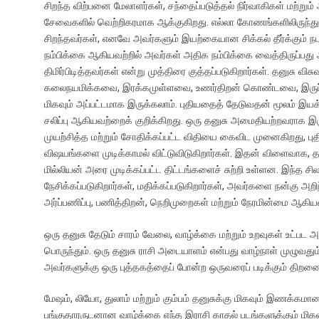
சிறந்த விற்பனை மேலாளர்கள், சந்தைப்படுத்தல் நிர்வாகிகள் மற்
சேவைகளில் வெற்றிகரமாக ஆக்குகிறது. எல்லா கோணங்களிலிருந்தும் 
சிறந்தவர்கள், எனவே அவர்களும் இயற்கையான சிக்கல் தீர்க்கும் நப
நம்பிக்கை ஆகியவற்றில் அவர்கள் அதிக நம்பிக்கை வைத்திருப்பது
திமிர்பிடித்தவர்கள் என்று முத்திரை குத்தப்படுகிறார்கள். தனுசு
கலைநயமிக்கவை, இரக்கமுள்ளவை, உணர்திறன் கொண்டவை, இருப்
மிகவும் அப்பட்டமாக இருக்கலாம். புதியதைத் தேடுவதன் மூலம் இய
சலிப்பு ஆகியவற்றைக் குறிக்கிறது. ஒரு தனுசு அமைதியற்றவராக இ
முயற்சித்த மற்றும் சோதிக்கப்பட்ட விதியை கைவிட முனைகிறது, புத
விஷயங்களை முடிக்காமல் விட்டுவிடுகிறார்கள். இதன் விளைவாக,
மில்லியன் அரை முடிக்கப்பட்ட திட்டங்களைச் சுற்றி உள்ளன. இந்த 
நேசிக்கப்படுகிறார்கள், மதிக்கப்படுகிறார்கள், அவர்களை நன்கு அறி
அர்ப்பணிப்பு, பணித்திறன், நெறிமுறைகள் மற்றும் நேரமின்மை ஆகி
ஒரு தனுசு தேடும் சாரம் வேலை, வாழ்க்கை மற்றும் உறவுகள் உட்பட
பொருந்தும். ஒரு தனுசு ராசி அடையாளம் என்பது வாழ்நாள் முழுவதும்
அவர்களுக்கு ஒரு புத்தகத்தைப் போன்ற ஒருவரைப் படிக்கும் திறன
மேஷம், லியோ, துலாம் மற்றும் கும்பம் தனுசுக்கு மிகவும் இணக்கம
பங்குதாரருடனான வாழ்க்கை எந்த இராசி காதல் படங்களுக்கும் மிகவ