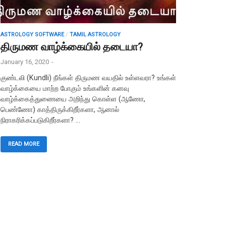
ASTROLOGY SOFTWARE
/
TAMIL ASTROLOGY
திருமண வாழ்க்கையில் தடையா?
January 16, 2020
-
குண்டலி (Kundli) நீங்கள் திருமண வயதில் உள்ளவரா? உங்கள்
வாழ்க்கையை மாற்ற போகும் உங்களின் கனவு
வாழ்க்கைத்துணையை அறிந்து கொள்ள (ஆணோ,
பெண்ணோ) காத்திருக்கிறீர்களா, ஆனால்
நிராகரிக்கப்படுகிறீர்களா? …
READ MORE