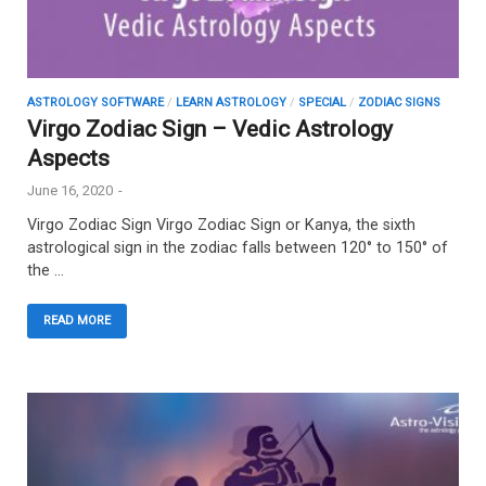
ASTROLOGY SOFTWARE
/
LEARN ASTROLOGY
/
SPECIAL
/
ZODIAC SIGNS
Virgo Zodiac Sign – Vedic Astrology
Aspects
June 16, 2020
-
Virgo Zodiac Sign Virgo Zodiac Sign or Kanya, the sixth
astrological sign in the zodiac falls between 120° to 150° of
the …
READ MORE