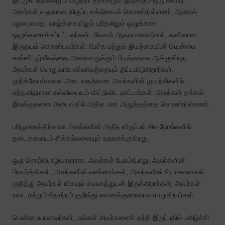
அவர்கள் வலுவான விருப்ப சக்தியைக் கொண்டுள்ளனர், ஆனால்
பழமைவாத, வாழ்க்கையிலும் புரிதலிலும் ஒழுங்காக
ஒழுங்கமைக்கப்பட்டவர்கள், மிகவும் ஆதரவானவர்கள், கனிவான
இருதயம் கொண்டவர்கள். பேச்சு மற்றும் இயற்கையின் மென்மை
கன்னி பூர்வீகத்தை அனைவருக்கும் பிடித்ததாக ஆக்குகிறது.
அவர்கள் பொதுவாக எல்லாவற்றையும் திட்டமிடுகிறார்கள்,
குறிக்கோள்களை அடைவதற்கான அவர்களின் முயற்சிகளில்
எந்தவிதமான கல்வியையும் விட்டுவிட மாட்டார்கள். அவர்கள் தங்கள்
இலக்குகளை அடைவதில் அதிக மன
அழுத்தத்தை கொண்டுள்ளனர்
.
பரிபூரணத்திற்கான அவர்களின் அதீத விருப்பம் சில நேரங்களில்
தடைகளையும் சிக்கல்களையும் உருவாக்குகிறது.
ஒரு சொற்பொழிவாளராக, அவர்கள் பேசும்போது, ​​அவர்களின்
பிரவர்த்திகள்
, அவர்களின் எண்ணங்கள், அவர்களின் யோசனைகள்
குறித்து அவர்கள் மிகவும் கவனத்துடன் இருக்கிறார்கள், அவர்கள்
உடை மற்றும் தோற்றம் குறித்து கவனக்குறைவாக மாறுகிறார்கள்.
மென்மையானவர்கள், மக்கள் அவர்களைச் சுற்றி இருப்பதில் மகிழ்ச்சி