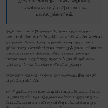
பூர்வீகவாசிகள் மேற்கு சயன் முறையின்படி
கன்னி ராசியை சூரிய அடையாளமாக
வைத்திருக்கிறார்கள்.
“சூரிய அடையாளம்” (மேற்கத்திய ஜோதிடம்) மற்றும் ‘சந்திரன்
அடையாளம்’ (வேத ஜோதிடம்) குறித்து கவனத்தில் கொள்ள வேண்டிய
ஒரு முக்கிய அம்சம்; பிந்தையது முக்கியமானது மற்றும் மிகவும்
துல்லியமானது, ஏனெனில் சந்திரமா மன்சோ ஜாத் (चंद्रमा मनसो as) என
பண்டைய நூல்களில் விவரிக்கப்பட்டுள்ள சந்திரன் மனதையும்
உணர்ச்சிகளையும் குறிக்கிறது, அதேசமயம் சூரியன் ஆன்மாவை
குறிக்கிறது, அதைத் தொடவோ கணிக்கவோ முடியாது.
ஜாதகத்தின் பத்தாவது
பாவத்தை
புதன் ஆளுகிறது, இது தொழில்
மற்றும் பொறுப்பின் வீடு.
கன்னி பூர்வீகம் சுறுசுறுப்பாகவும் முதிர்ச்சியுடனும் இருக்கும். அவர்கள்
பரிபூரணவாதிகள். பரிபூரணத்திற்கான அவர்களின் உறுதியானது சில
நேரங்களில் மற்றவர்களை எரிச்சலூட்டுகிறது. எல்லாவற்றிற்கும் ஒரு
இடமும் நோக்கமும் அழகும் தர்க்கமும் இருக்கும் ஒரு கனவு.