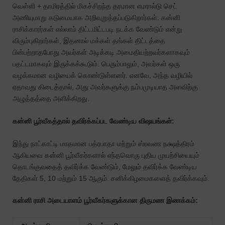
வெள்ளி + தாமிரத்தில் மிகச்சிறந்த தரமான எமரால்டு செட்
அணியுமாறு கடுமையாக அறிவுறுத்தப்படுகிறார்கள். கன்னி
ராசிக்காரர்கள் எல்லாம் திட்டமிட்டபடி நடக்க வேண்டும் என்று
விரும்புகிறார்கள், இதனால் மக்கள் தங்கள் திட்டத்தை
பின்பற்றாதபோது அவர்கள் அடிக்கடி அமைதியற்றவர்களாகவும்
பதட்டமாகவும் இருக்கக்கூடும். பெரும்பாலும், அவர்கள் ஒரு
வழக்கமான வழியைக் கொண்டுள்ளனர். எனவே, அந்த வழியில்
ஏதாவது கிடைத்தால், அது அவர்களுக்கு நம்பமுடியாத அளவிற்கு
அழுத்தத்தை அளிக்கிறது.
கன்னி பூர்வீகத்தால் தவிர்க்கப்பட வேண்டிய விஷயங்கள்:
இந்து நாட்காட்டி மாதமான பத்ரபாதா மற்றும் ஸ்ரவண நக்ஷத்திரம்
ஆகியவை கன்னி பூர்வீகர்களால் எந்தவொரு புதிய முயற்சியையும்
தொடங்குவதைத் தவிர்க்க வேண்டும், மேலும் தவிர்க்க வேண்டிய
தேதிகள் 5, 10 மற்றும் 15 ஆகும். சனிக்கிழமைகளைத் தவிர்க்கவும்.
கன்னி ராசி அடையாளம் பூர்வீகர்களுக்கான திருமண இணக்கம்: