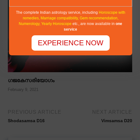
The complete Indian astrology service, including
Horoscope with
remedies, Marriage compatibility, Gem recommendation,
Numerology, Yearly Horoscope
etc.,
are now available in
one
service
EXPERIENCE NOW
ഗജകേസരിയോഗം
February 9, 2021
PREVIOUS ARTICLE
NEXT ARTICLE
Shodasamsa D16
Vimsamsa D20