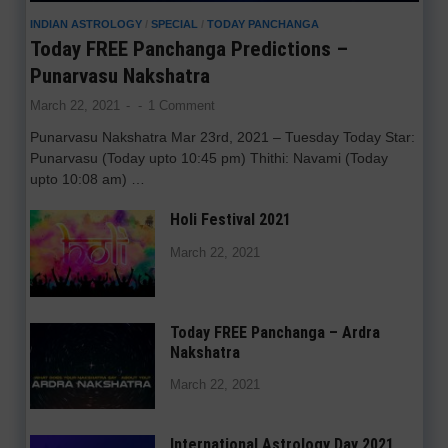
INDIAN ASTROLOGY
/
SPECIAL
/
TODAY PANCHANGA
Today FREE Panchanga Predictions –
Punarvasu Nakshatra
March 22, 2021
-
-
1 Comment
Punarvasu Nakshatra Mar 23rd, 2021 – Tuesday Today Star:
Punarvasu (Today upto 10:45 pm) Thithi: Navami (Today
upto 10:08 am) …
Holi Festival 2021
March 22, 2021
Today FREE Panchanga – Ardra
Nakshatra
March 22, 2021
International Astrology Day 2021