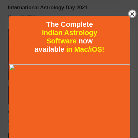
International Astrology Day 2021
×
March 19, 2021
The Complete
Indian Astrology
Software
now
available
in Mac/iOS!
Valentine’s Day Horoscope
February 14, 2021