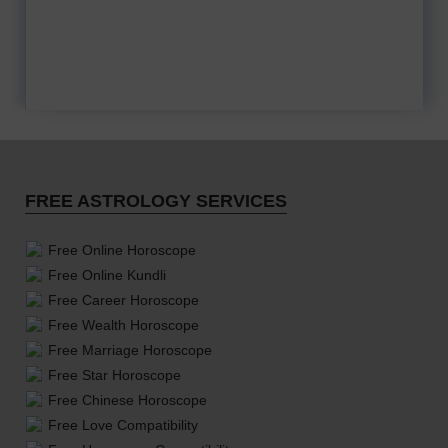
FREE ASTROLOGY SERVICES
Free Online Horoscope
Free Online Kundli
Free Career Horoscope
Free Wealth Horoscope
Free Marriage Horoscope
Free Star Horoscope
Free Chinese Horoscope
Free Love Compatibility