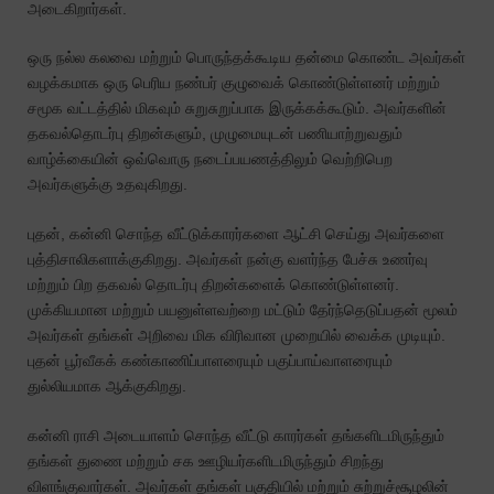
அடைகிறார்கள்.
ஒரு நல்ல கலவை மற்றும் பொருந்தக்கூடிய தன்மை கொண்ட அவர்கள்
வழக்கமாக ஒரு பெரிய நண்பர் குழுவைக் கொண்டுள்ளனர் மற்றும்
சமூக வட்டத்தில் மிகவும் சுறுசுறுப்பாக இருக்கக்கூடும். அவர்களின்
தகவல்தொடர்பு திறன்களும், முழுமையுடன் பணியாற்றுவதும்
வாழ்க்கையின் ஒவ்வொரு நடைப்பயணத்திலும் வெற்றிபெற
அவர்களுக்கு உதவுகிறது.
புதன், கன்னி சொந்த வீட்டுக்காரர்களை ஆட்சி செய்து அவர்களை
புத்திசாலிகளாக்குகிறது. அவர்கள் நன்கு வளர்ந்த பேச்சு உணர்வு
மற்றும் பிற தகவல் தொடர்பு திறன்களைக் கொண்டுள்ளனர்.
முக்கியமான மற்றும் பயனுள்ளவற்றை மட்டும் தேர்ந்தெடுப்பதன் மூலம்
அவர்கள் தங்கள் அறிவை மிக விரிவான முறையில் வைக்க முடியும்.
புதன் பூர்வீகக் கண்காணிப்பாளரையும் பகுப்பாய்வாளரையும்
துல்லியமாக ஆக்குகிறது.
கன்னி ராசி அடையாளம் சொந்த வீட்டு காரர்கள் தங்களிடமிருந்தும்
தங்கள் துணை மற்றும் சக ஊழியர்களிடமிருந்தும் சிறந்து
விளங்குவார்கள். அவர்கள் தங்கள் பகுதியில் மற்றும் சுற்றுச்சூழலின்