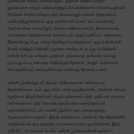
மூளையின் சிறந்த கலவையாகும். நிறுவன திறமை மற்றும்
துல்லியமான மற்றும் எல்லாவற்றிலும் செயல்திறனைக் கொண்டிருங்கள்.
அவர்கள் மேற்கொள்ளும் எந்த வேலையிலும் தங்கள் திறமையைப்
பயன்படுத்துகிறார்கள். ஒரு கன்னி ராசி பெண், வெட்கப்படுவார்,
ஆனால் எல்லா வகையிலும் மிகவும் வலிமையானவர், நிலையானவர்,
அசாதாரண திறன்களைக் கொண்டவர் மற்றும் தனிப்பட்ட எல்லையை
நிர்ணயிப்பது எப்படி என்று தெரிந்து கொள்ளுங்கள். ஒரு கன்னி ராசி
பெண் சுற்றிலும் அறிவின் நறுமண உணர்வுடன் நடந்து செல்கிறாள்.
கன்னி ராசி சுய சார்புடையவர்கள், தங்களைத் தாங்களே செய்து
முடிப்பது எப்படி என்பதை அறிந்திருக்கிறார்கள், மேலும் அவர்களை
ஊக்குவிக்கவும் ஊக்குவிக்கவும் யாராவது தேவைப்படலாம்.
கன்னி பூர்வீகத்துடன் மிகவும் எதிர்மறையான பின்னடைவு
தோல்விக்கான பயம். ஒரு சங்கடமான சூழ்நிலையில், அவர்கள் மிகவும்
உறுதியாக இருக்கிறார்கள் மற்றும் தங்களைப் பற்றி, குறிப்பாக சுகாதார
பிரச்சினைகள் பற்றி அமைதியற்றவர்களாக உணர்கிறார்கள்.
புறக்கணிக்கப்பட்டால், கன்னி பூர்வீகம் நடைமுறைகளுக்கு
அடிமைகளாக மாறலாம். இதன் காரணமாக, அவர்கள் சில நேரங்களில்
வாழ்க்கையில் ஒரு குறைந்த சாதனையாளராக முடிகிறார்கள். இந்த
குறிப்பிட்ட போக்கைக் கடக்க, கன்னி பூர்வீகவாசிகள் தங்கம் +