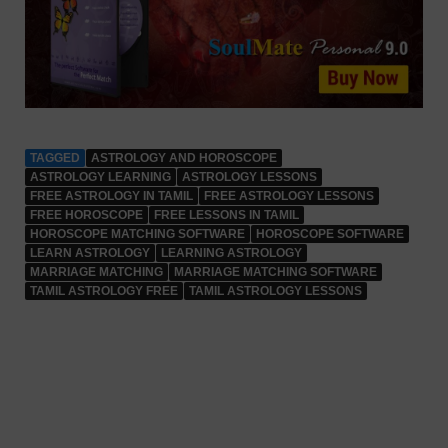
TAGGED
ASTROLOGY AND HOROSCOPE
ASTROLOGY LEARNING
ASTROLOGY LESSONS
FREE ASTROLOGY IN TAMIL
FREE ASTROLOGY LESSONS
FREE HOROSCOPE
FREE LESSONS IN TAMIL
HOROSCOPE MATCHING SOFTWARE
HOROSCOPE SOFTWARE
LEARN ASTROLOGY
LEARNING ASTROLOGY
MARRIAGE MATCHING
MARRIAGE MATCHING SOFTWARE
TAMIL ASTROLOGY FREE
TAMIL ASTROLOGY LESSONS