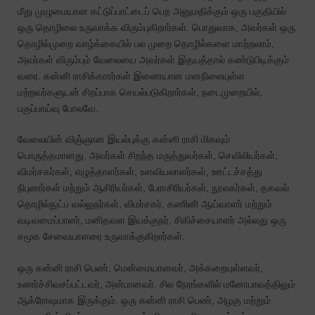
மீது முழுமையான கட்டுப்பாட்டைப் பெற அனுமதிக்கும் ஒரு பகுதியில்
ஒரு தொழிலை உருவாக்க விரும்புகிறார்கள். பொதுவாக, அவர்கள் ஒரு
தொழில்முறை வாழ்க்கையில் பல முறை தொழில்களை மாற்றலாம்,
அவர்கள் விரும்பும் வேலையை அவர்கள் இதயத்தால் கண்டுபிடிக்கும்
வரை. கன்னி ராசிக்காரர்கள் இணையான மனநிலையுள்ள
மற்றவர்களுடன் சிறப்பாக செயல்படுகிறார்கள், நடைமுறையில்,
பகுப்பாய்வு போலவே.
வேலையின் விஞ்ஞான இயல்புக்கு கன்னி ராசி மிகவும்
பொருத்தமானது. அவர்கள் சிறந்த மருத்துவர்கள், செவிலியர்கள்,
விமர்சகர்கள், எழுத்தாளர்கள், உளவியலாளர்கள், ஊட்டச்சத்து
நிபுணர்கள் மற்றும் ஆசிரியர்கள், பேராசிரியர்கள், நூலகர்கள், தகவல்
தொழில்நுட்ப வல்லுநர்கள், விமர்சகர், கணினி ஆய்வாளர் மற்றும்
வடிவமைப்பாளர், மனிதவள இயக்குநர், சிகிச்சையாளர் அல்லது ஒரு
சமூக சேவையாளரை உருவாக்குகிறார்கள்.
ஒரு கன்னி ராசி பெண், மென்மையானவர், அக்கறையுள்ளவர்,
உணர்ச்சிவசப்பட்டவர், அன்பானவர். சில நேரங்களில் மனோபாவத்திலும்
ஆக்ரோஷமாக இருக்கும். ஒரு கன்னி ராசி பெண், அழகு மற்றும்