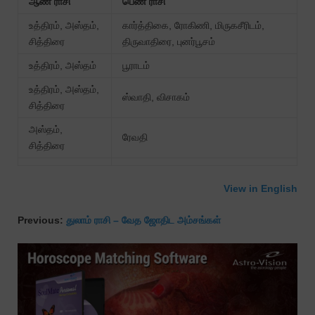
ஆண் ராசி
பெண் ராசி
உத்திரம், அஸ்தம்,
கார்த்திகை, ரோகிணி, மிருகசீரிடம்,
சித்திரை
திருவாதிரை, புனர்பூசம்
உத்திரம், அஸ்தம்
பூராடம்
உத்திரம், அஸ்தம்,
ஸ்வாதி, விசாகம்
சித்திரை
அஸ்தம்,
ரேவதி
சித்திரை
View in English
Previous:
துலாம் ராசி – வேத ஜோதிட அம்சங்கள்