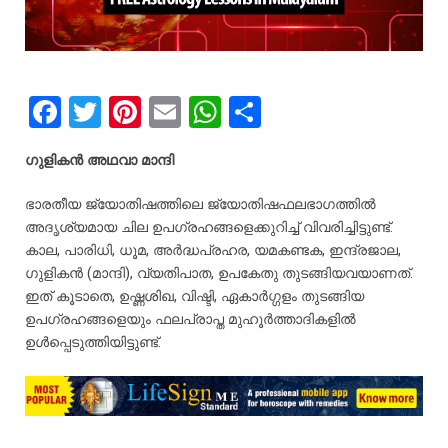
F
T
Pi
E
W
S
a
wi
nt
m
h
h
ഗുളികൻ
അഥവാ
മാന്ദി
ce
tt
er
ail
at
ar
b
er
es
s
e
ഭാരതീയ
ജ്യോതിഷത്തിലെ ജ്യോതിഷഫലഭാഗത്തിൽ
അദൃശ്യമായ
ചില
ഉപഗ്രഹങ്ങളെക്കുറിച്ച്
വിവരിച്ചിട്ടുണ്ട്
.
o
t
A
കാല
,
പാരിധി
,
ധൂമ
,
അർദ്ധപ്രഹര
,
യമകണ്ടക
,
ഇന്ദ്രജാല
,
o
p
ഗുളികൻ
(
മാന്ദി
),
വ്യതിപാത
,
ഉപകേതു
തുടങ്ങിയവയാണത്
.
k
p
ഇത്
കൂടാതെ
,
ഉഷ്ണശിഖ
,
വിഷ്ടി
,
ഏകാർഗ്ഗളം
തുടങ്ങിയ
ഉപഗ്രഹങ്ങളെയും
ഫലപ്രാപ്ത
മുഹൂർത്താദികളിൽ
ഉൾപ്പെടുത്തിയിട്ടുണ്ട്
.