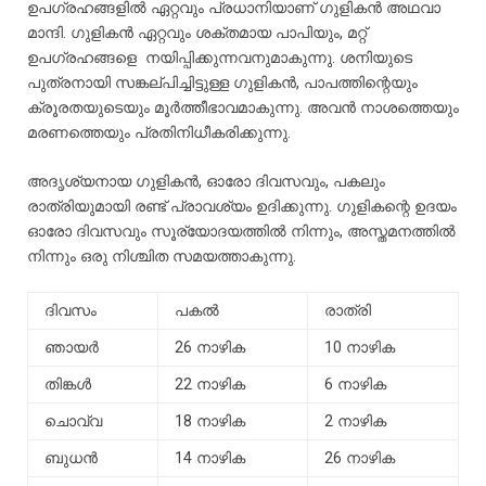
ഉപഗ്രഹങ്ങളിൽ
ഏറ്റവും
പ്രധാനിയാണ്
ഗുളികൻ
അഥവാ
മാന്ദി
.
ഗുളികൻ
ഏറ്റവും
ശക്തമായ
പാപിയും
,
മറ്റ്
ഉപഗ്രഹങ്ങളെ
നയിപ്പിക്കുന്നവനുമാകുന്നു
.
ശനിയുടെ
പുത്രനായി
സങ്കല്പിച്ചിട്ടുള്ള
ഗുളികൻ
,
പാപത്തിന്റെയും
ക്രൂരതയുടെയും
മൂർത്തീഭാവമാകുന്നു
.
അവൻ
നാശത്തെയും
മരണത്തെയും
പ്രതിനിധീകരിക്കുന്നു
.
അദൃശ്യനായ
ഗുളികൻ
,
ഓരോ
ദിവസവും
,
പകലും
രാത്രിയുമായി
രണ്ട്
പ്രാവശ്യം
ഉദിക്കുന്നു
.
ഗുളികന്റെ
ഉദയം
ഓരോ
ദിവസവും
സൂര്യോദയത്തിൽ
നിന്നും
,
അസ്തമനത്തിൽ
നിന്നും
ഒരു
നിശ്ചിത
സമയത്താകുന്നു
.
ദിവസം
പകൽ
രാത്രി
ഞായർ
26 നാഴിക
10 നാഴിക
തിങ്കൾ
22 നാഴിക
6 നാഴിക
ചൊവ്വ
18 നാഴിക
2 നാഴിക
ബുധൻ
14 നാഴിക
26 നാഴിക