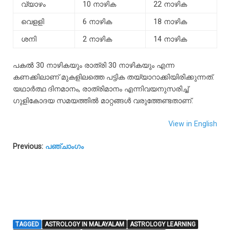
വ്യാഴം
10 നാഴിക
22 നാഴിക
വെളളി
6 നാഴിക
18 നാഴിക
ശനി
2 നാഴിക
14 നാഴിക
പകൽ
30
നാഴികയും
രാത്രി
30
നാഴികയും
എന്ന
കണക്കിലാണ്
മുകളിലത്തെ
പട്ടിക
തയ്യാറാക്കിയിരിക്കുന്നത്
.
യഥാർത്ഥ
ദിനമാനം
,
രാത്രിമാനം
എന്നിവയനുസരിച്ച്
ഗുളികോദയ
സമയത്തിൽ
മാറ്റങ്ങൾ
വരുത്തേണ്ടതാണ്.
View in English
Previous:
പഞ്ചാംഗം
TAGGED
ASTROLOGY IN MALAYALAM
ASTROLOGY LEARNING