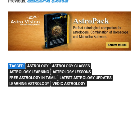
Previous:
கிரகங்களின் திசைகள்
TAGGED
ASTROLOGY
ASTROLOGY CLASSES
ASTROLOGY LEARNING
ASTROLOGY LESSONS
FREE ASTROLOGY IN TAMIL
LATEST ASTROLOGY UPDATES
LEARNING ASTROLOGY
VEDIC ASTROLOGY