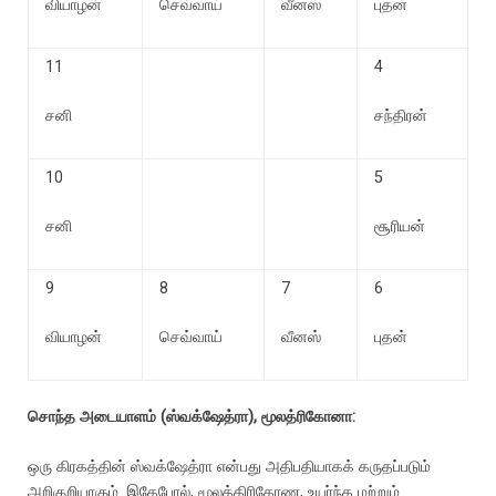
வியாழன்
செவ்வாய்
வீனஸ்
புதன்
11
4
சனி
சந்திரன்
10
5
சனி
சூரியன்
9
8
7
6
வியாழன்
செவ்வாய்
வீனஸ்
புதன்
சொந்த அடையாளம் (ஸ்வக்ஷேத்ரா), மூலத்ரிகோனா:
ஒரு கிரகத்தின் ஸ்வக்ஷேத்ரா என்பது அதிபதியாகக் கருதப்படும்
அறிகுறியாகும். இதேபோல், மூலத்திரிகோண
, உயர்ந்த மற்றும்