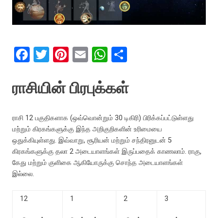
F
T
Pi
E
W
S
a
wi
nt
m
h
h
ce
tt
er
ail
at
ar
ராசியின் பிரபுக்கள்
b
er
es
s
e
o
t
A
ராசி 12 பகுதிகளாக (ஒவ்வொன்றும் 30 டிகிரி) பிரிக்கப்பட்டுள்ளது
o
p
மற்றும் கிரகங்களுக்கு இந்த அறிகுறிகளின் உரிமையை
ஒதுக்கியுள்ளது. இவ்வாறு, சூரியன் மற்றும் சந்திரனுடன் 5
k
p
கிரகங்களுக்கு தலா 2 அடையாளங்கள் இருப்பதைக் காணலாம். ராகு,
கேது மற்றும் குளிகை
ஆகியோருக்கு சொந்த அடையாளங்கள்
இல்லை.
12
1
2
3