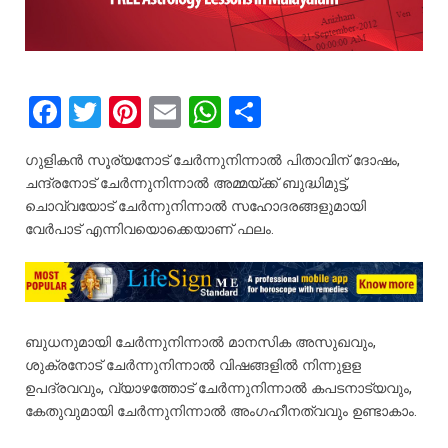
F
T
Pi
E
W
S
a
wi
nt
m
h
h
ഗുളികൻ സൂര്യനോട് ചേർന്നുനിന്നാൽ പിതാവിന് ദോഷം,
ce
tt
er
ail
at
ar
ചന്ദ്രനോട് ചേർന്നുനിന്നാൽ അമ്മയ്ക്ക് ബുദ്ധിമുട്ട്,
b
er
es
s
e
ചൊവ്വയോട് ചേർന്നുനിന്നാൽ സഹോദരങ്ങളുമായി
വേർപാട് എന്നിവയൊക്കെയാണ് ഫലം.
o
t
A
o
p
k
p
ബുധനുമായി ചേർന്നുനിന്നാൽ മാനസിക അസുഖവും,
ശുക്രനോട് ചേർന്നുനിന്നാൽ വിഷങ്ങളിൽ നിന്നുളള
ഉപദ്രവവും, വ്യാഴത്തോട് ചേർന്നുനിന്നാൽ കപടനാട്യവും,
കേതുവുമായി ചേർന്നുനിന്നാൽ അംഗഹീനത്വവും ഉണ്ടാകാം.