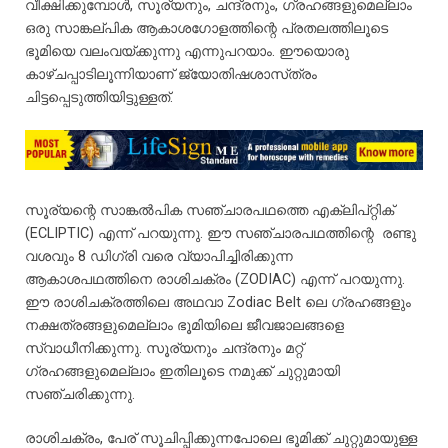
വീക്ഷിക്കുമ്പോൾ
,
സൂര്യനും
,
ചന്ദ്രനും
,
ഗ്രഹങ്ങളുമെല്ലാം
ഒരു
സാങ്കല്പിക
ആകാശഗോളത്തിന്റെ
പ്രതലത്തിലൂടെ
ഭൂമിയെ
വലംവയ്ക്കുന്നു
എന്നുപറയാം
.
ഈയൊരു
കാഴ്ചപ്പാടിലൂന്നിയാണ്
ജ്യോതിഷശാസ്
ത്രം
ചിട്ടപ്പെടുത്തിയിട്ടുള്ളത്
.
സൂര്യന്റെ
സാങ്കല്
പിക
സഞ്ചാരപഥത്തെ
എക്ലിപ്റ്റിക്
(ECLIPTIC)
എന്ന്
പറയുന്നു
.
ഈ
സഞ്ചാരപഥത്തിന്റെ
രണ്ടു
വശവും
8
ഡിഗ്രി
വരെ
വ്യാപിച്ചിരിക്കുന്ന
ആകാശപഥത്തിനെ
രാശിചക്രം
(ZODIAC)
എന്ന്
പറയുന്നു
.
ഈ
രാശിചക്രത്തിലെ
അഥവാ
Zodiac Belt
ലെ
ഗ്രഹങ്ങളും
നക്ഷത്രങ്ങളുമെല്ലാം
ഭൂമിയിലെ
ജീവജാലങ്ങളെ
സ്വാധീനിക്കുന്നു
.
സൂര്യനും
ചന്ദ്രനും
മറ്റ്
ഗ്രഹങ്ങളുമെല്ലാം
ഇതിലൂടെ
നമുക്ക്
ചുറ്റുമായി
സഞ്ചരിക്കുന്നു
.
രാശിചക്രം
,
പേര്
സൂചിപ്പിക്കുന്നപോലെ
ഭൂമിക്ക്
ചുറ്റുമായുള്ള