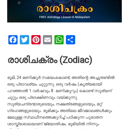
F
T
Pi
E
W
S
a
wi
nt
m
h
h
ce
tt
er
ail
at
ar
രാശിചക്രം (Zodiac)
b
er
es
s
e
o
t
A
ഭൂമി
, 24
മണിക്കൂർ
സമയംകൊണ്ട്
,
അതിന്റെ
അച്ചുതണ്ടിൽ
o
p
ഒരു
പ്രാവശ്യം
ചുറ്റുന്നു
.
ഒരു
വർഷം
(
കൃത്യമായി
പറഞ്ഞാൽ
1
വർഷവും
8
മണിക്കൂറും
)
കൊണ്ട്
സൂര്യന്
k
p
ചുറ്റും
ഒരു
പ്രദക്ഷിണവും
വയ്ക്കുന്നു
.
സൂര്യചന്ദ്രന്മാരുടെയും
,
നക്ഷത്രങ്ങളുടെയും
,
മറ്റ്
ഗ്രഹങ്ങളുടെയും
ഭൂമിക്കും
അതിലെ
ജീവജാലങ്ങൾക്കും
മേലുള്ള
സ്വാധീനത്തെക്കുറിച്ച്
പഠിക്കുന്ന
പുരാതന
ശാസ്ത്രശാഖയാണ്
ജ്യോതിഷം
.
ഭൂമിയിൽ
നിന്നും