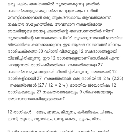
ഒരു
ചക്രം
അല്ലെങ്കിൽ
വൃത്തമാകുന്നു
.
ഇതിൽ
നക്ഷത്രങ്ങളുടെയും
ഗ്രഹങ്ങളുടെയും
സ്ഥിതി
മനസ്സിലാക്കുവാൻ
ഒരു
ആരംഭസ്ഥാനം
ആവശ്യമാണ്
.
നക്ഷത്ര
സമൂഹത്തിലെ
അവസാന
നക്ഷത്രമായ
രേവതിയുടെ
അന്തൃപാദത്തിന്റെ
അവസാനത്തിൽ
നിന്ന്
വൃത്തത്തിന്റെ
ഒന്നാമത്തെ
ഡിഗ്രീ
തുടങ്ങുന്നതായി
ഭാരതീയ
ജ്യോതിഷം
കണക്കാക്കുന്നു
.
ഈ
ആരംഭ
സ്ഥാനത്ത്
നിന്നും
രാശിചക്രത്തെ
30
ഡിഗ്രി
വീതമുളള
12
സമഭാഗങ്ങളായി
വിഭജിച്ചിരിക്കുന്നു
.
ഈ
12
ഭാഗങ്ങളെയാണ്
രാശികൾ
എന്ന്
പറയുന്നത്
.
രാശിചക്രത്തിലെ
നക്ഷത്രങ്ങളെ
27
നക്ഷത്രസമൂഹങ്ങളായി
വിഭജിച്ചിരിക്കുന്നു
.
അതായത്
, 12
രാശികളിലായി
27
നക്ഷത്രങ്ങൾ
;
ഒരു
രാശിയിൽ
2
¼
(2.25)
നക്ഷത്രങ്ങൾ
(27 / 12 = 2
¼
)
.
ഭാരതീയ
ജ്യോതിഷം
12
രാശികളെയും
, 27
നക്ഷത്രങ്ങളേയും
, 9
ഗ്രഹങ്ങളേയും
അടിസ്ഥാനമാക്കിയുളളതാണ്
.
12
രാശികൾ
–
മേടം
,
ഇടവം
,
മിഥുനം
,
കർക്കിടകം
,
ചിങ്ങം
,
കന്നി
,
തുലാം
,
വൃശ്ചികം
,
ധനു
,
മകരം
,
കുംഭം
,
മീനം
.
9
ഗ്രഹങ്ങൾ
–
സൂര്യൻ
,
ചന്ദ്രൻ
,
കുജൻ
(
ചൊവ്വ
),