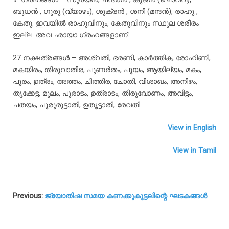
ബുധൻ
,
ഗുരു
(
വ്യാഴം
),
ശുക്രൻ
,
ശനി
(
മന്ദൻ
),
രാഹു
,
കേതു
.
ഇവയിൽ
രാഹുവിനും
,
കേതുവിനും
സ്ഥുല
ശരീരം
ഇല്ല
.
അവ
ഛായാ
ഗ്രഹങ്ങളാണ്
.
27
നക്ഷത്രങ്ങൾ
–
അശ്വതി
,
ഭരണി
,
കാർത്തിക
,
രോഹിണി
,
മകയിരം
,
തിരുവാതിര
,
പുണർതം
,
പൂയം
,
ആയില്യം
,
മകം
,
പൂരം
,
ഉത്രം
,
അത്തം
,
ചിത്തിര
,
ചോതി
,
വിശാഖം
,
അനിഴം
,
തൃക്കേട്ട
,
മൂലം
,
പൂരാടം
,
ഉത്രാടം
,
തിരുവോണം
,
അവിട്ടം
,
ചതയം
,
പൂരൂരുട്ടാതി
,
ഉതൃട്ടാതി
,
രേവതി
.
View in English
View in Tamil
Previous:
ജ്യോതിഷ സമയ കണക്കുകൂട്ടലിന്റെ ഘടകങ്ങൾ