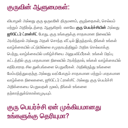
குருவின் ஆளுமைகள்:
வியாழன் அல்லது குரு ஒருவரின் திருமணம், குழந்தைகள், செல்வம்
மற்றும் அதிர்ஷ்டத்தை ஆளுகிறார். எனவே ​​
குரு பெயர்ச்சியின்
அல்லது
ஜூபிட்டர் ட்ரான்சிட்
போது, குரு உங்களுக்கு சாதகமான நிலையில்
அமர்ந்தால் அல்லது அதன் சொந்த வீட்டில் இருந்தால், நீங்கள் உங்கள்
வாழ்க்கையில் மட்டுமில்லை சமுதாயத்திலும் அதிக செல்வாக்கு
பெற்று, வாழ்க்கையில் மகிழ்ச்சியை அனுபவிப்பீர்கள். உங்கள் பிறப்பு
கட்டத்தில் குரு பாதகமான நிலையில் அமர்ந்தால், உங்கள் வாழ்க்கையில்
எதிர்பாராத சில துன்பங்களை பெறுவீர்கள். அதிலிருந்து உங்களை
மேம்படுத்துவதற்கு அல்லது வரப்போகும் சாதகமான மற்றும் பாதகமான
வாழ்க்கை நிலைகளை, ஜூபிட்டர் ட்ரான்சிட் அல்லது குரு பெயர்ச்சி
அறிக்கையை பெறுவதன் மூலம், நீங்கள் உங்களை
தற்காத்துக்கொள்ளமுடியும்.
குரு பெயர்ச்சி ஏன் முக்கியமானது
உங்களுக்கு தெரியுமா?