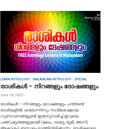
LEARN ASTROLOGY
/
MALAYALAM ASTROLOGY
/
SPECIAL
രാശികൾ – നിറങ്ങളും ദോഷങ്ങളും
June 18, 2020
-
രാശികൾ – നിറങ്ങളും ദോഷങ്ങളും പന്ത്രണ്ട്
രാശികളിൽ, ഓരോന്നിനും സവിശേഷമായ
ഗുണഗണങ്ങളുണ്ട്; ഇതനുസരിച്ച് ഇവയെ
പഞ്ചഭൂതങ്ങളുമായി (ജലം, വായു, ഭൂമി, അഗ്നി,
ആകാശം) ബന്ധപ്പെടുത്തിയിരിക്കുന്നു. രാശികളുടെ