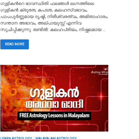
ഗുളികൻറെ ഭാവസ്ഥിതി ഫലങ്ങൾ ലഗ്നത്തിലെ
ഗുളികൻ ക്രൂരത, കപടത, കലഹസ്വഭാവം,
പാപപൂർണ്ണമായ ദൃഷ്ടി, നിരീശ്വരത്വം, അമിതാഹാരം,
സന്താന അഭാവം, അല്പായുസ്സ് എന്നിവ
സൂചിപ്പിക്കുന്നു. രണ്ടിൽ: കലഹപ്രിയം, നിഷ്ഫലമായ …
READ MORE
LEARN ASTROLOGY
/
MALAYALAM ASTROLOGY