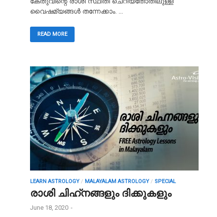
കേതുവിന്റെ രാശി സ്ഥിതി ചെറിയതോതിലുള്ള
വൈഷമ്യങ്ങൾ തന്നേക്കാം. …
READ MORE
LEARN ASTROLOGY
/
MALAYALAM ASTROLOGY
/
SPECIAL
രാശി ചിഹ്‌നങ്ങളും ദിക്കുകളും
June 18, 2020
-