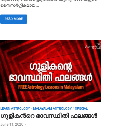
നൈസർഗ്ഗികമായ …
READ MORE
LEARN ASTROLOGY
/
MALAYALAM ASTROLOGY
/
SPECIAL
ഗുളികൻറെ ഭാവസ്ഥിതി ഫലങ്ങൾ
June 11, 2020
-