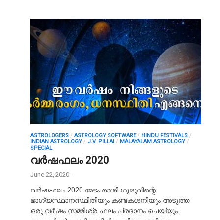
ASTROLOGERS
/
ASTROLOGY SOFTWARE
/
HINDU FESTIVALS
/
INDIAN ASTROLOGY
/
J.V. PILLAI
/
MALAYALAM ASTROLOGY
/
SPECIAL
വര്‍ഷഫലം 2020
June 22, 2020
-
വര്‍ഷഫലം 2020 മേടം രാശി ഗുരുവിന്റെ
ഭാഗ്യസ്ഥാനസ്ഥിതിയും കണ്ടകശനിയും അടുത്ത
ഒരു വർഷം സമ്മിശ്ര ഫലം പ്രദാനം ചെയ്യും.