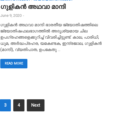
ഗുളികൻ അഥവാ മാന്ദി
June 9, 2020
-
ഗുളികൻ അഥവാ മാന്ദി ഭാരതീയ ജ്യോതിഷത്തിലെ
ജ്യോതിഷഫലഭാഗത്തിൽ അദൃശ്യമായ ചില
ഉപഗ്രഹങ്ങളെക്കുറിച്ച് വിവരിച്ചിട്ടുണ്ട്. കാല, പാരിധി,
ധൂമ, അർദ്ധപ്രഹര, യമകണ്ടക, ഇന്ദ്രജാല, ഗുളികൻ
(മാന്ദി), വ്യതിപാത, ഉപകേതു …
READ MORE
3
4
Next